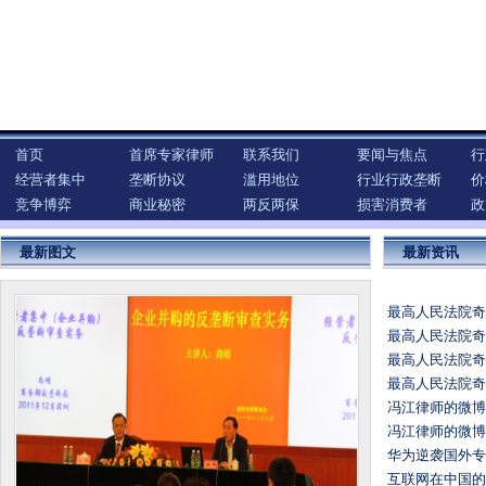
首页
首席专家律师
联系我们
要闻与焦点
行
经营者集中
垄断协议
滥用地位
行业行政垄断
价
竞争博弈
商业秘密
两反两保
损害消费者
政
最新图文
最新资讯
最高人民法院
最高人民法院
最高人民法院
最高人民法院
冯江律师的微博
冯江律师的微博
华为逆袭国外专
互联网在中国的