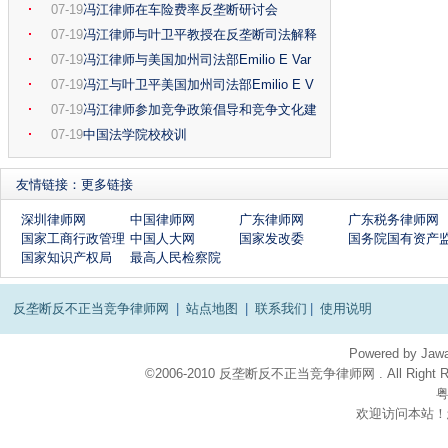
07-19
冯江律师在车险费率反垄断研讨会
07-19
冯江律师与叶卫平教授在反垄断司法解释
07-19
冯江律师与美国加州司法部Emilio E Var
07-19
冯江与叶卫平美国加州司法部Emilio E V
07-19
冯江律师参加竞争政策倡导和竞争文化建
07-19
中国法学院校校训
友情链接：
更多链接
深圳律师网
中国律师网
广东律师网
广东税务律师网
国家工商行政管理局
中国人大网
国家发改委
国务院国有资产
国家知识产权局
最高人民检察院
反垄断反不正当竞争律师网
|
站点地图
|
联系我们
|
使用说明
Powered by
Jaw
©2006-2010 反垄断反不正当竞争律师网 . All Right Res
粤
欢迎访问本站！
在