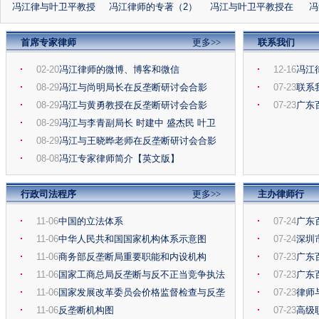
冯江律与叶卫平教授
冯江律师的专著（2）
冯江与叶卫平教授在
冯
等在360与QQ案例研
日化产品集体涨价研
首席专家律师
讨会
更多>>
讨会
联系我们
02-20
冯江律师的微博、博客和微信
12-16
冯江
08-29
冯江与尚明局长在反垄断研讨会合影
07-23
联系
08-29
冯江与黄勇教授在反垄断研讨会合影
07-23
广东
08-29
冯江与李青副局长 时建中 盛杰民 叶卫
08-29
冯江与王晓晔老师在反垄断研讨会合影
08-08
冯江专家律师简介【英文版】
行政司法程序
更多>>
主办律师行
11-06
中国的立法体系
07-24
广东
11-06
中华人民共和国国家机构体系示意图
07-24
深圳
11-06
商务部反垄断局重要职能和内设机构
07-23
广东
11-06
国家工商总局反垄断与反不正当竞争执法
07-23
广东
11-06
国家发展改革委员会价格监督检查与反垄
07-23
律师
11-06
反垄断机构图
07-23
高级