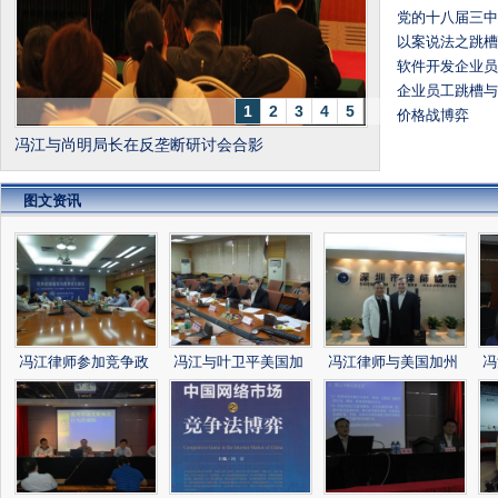
党的十八届三
以案说法之跳
软件开发企业
企业员工跳槽与
1
2
3
4
5
价格战博弈
冯江与黄勇教授在反垄断研讨会合影
图文资讯
冯江律师参加竞争政
冯江与叶卫平美国加
冯江律师与美国加州
冯
策倡导和竞争文化建
州司法部Emilio E Var
司法部Emilio E Varan
授
设研讨会
anini在竞
ini合影.