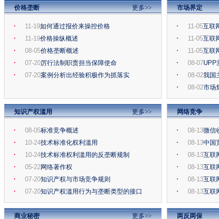
价格垄断
更多>>
市场界定
11-19
如何通过报价来操控价格
11-05
互联
11-19
价格操纵概述
11-05
互联
08-05
价格垄断概述
11-05
互联
07-20
厉行法制职责担当保障使命
08-07
UP
07-20
案例分析出经验积极作为抓落实
08-02
我国
08-02
市场
知识产权滥用
更多>>
网络竞争
08-05
标准竞争概述
08-13
微信
10-24
技术标准化权利滥用
08-13
中国
10-24
技术标准权利滥用的反垄断规制
08-13
互联
05-22
网络著作权
08-13
互联
07-20
知识产权与市场竞争规则
08-13
互联
07-20
知识产权滥用行为与垄断类型的接口
08-13
互联
商业秘密
更多>>
两反两保