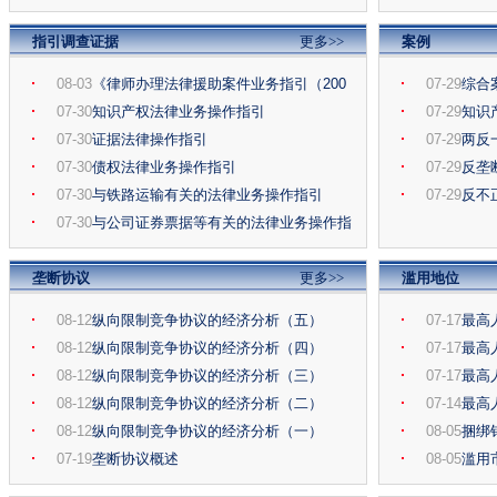
指引调查证据
更多>>
案例
08-03
《律师办理法律援助案件业务指引（200
07-29
综合
6）》
07-30
知识产权法律业务操作指引
07-29
知识
07-30
证据法律操作指引
07-29
两反
07-30
债权法律业务操作指引
07-29
反垄
07-30
与铁路运输有关的法律业务操作指引
07-29
反不
07-30
与公司证券票据等有关的法律业务操作指
垄断协议
更多>>
滥用地位
08-12
纵向限制竞争协议的经济分析（五）
07-17
最高
08-12
纵向限制竞争协议的经济分析（四）
07-17
最高
08-12
纵向限制竞争协议的经济分析（三）
07-17
最高
08-12
纵向限制竞争协议的经济分析（二）
07-14
最高
08-12
纵向限制竞争协议的经济分析（一）
08-05
捆绑
07-19
垄断协议概述
08-05
滥用